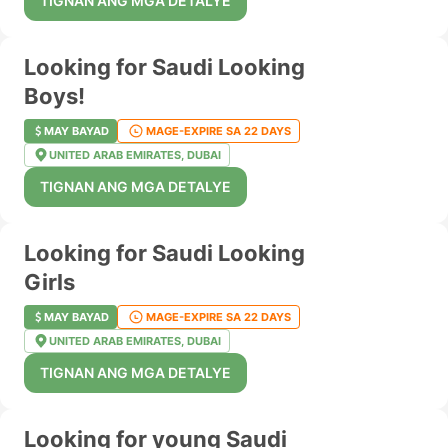
TIGNAN ANG MGA DETALYE
Looking for Saudi Looking
Boys!
MAY BAYAD
MAGE-EXPIRE SA 22 DAYS
UNITED ARAB EMIRATES, DUBAI
TIGNAN ANG MGA DETALYE
Looking for Saudi Looking
Girls
MAY BAYAD
MAGE-EXPIRE SA 22 DAYS
UNITED ARAB EMIRATES, DUBAI
TIGNAN ANG MGA DETALYE
Looking for young Saudi