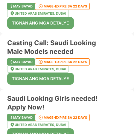
MAY BAYAD
MAGE-EXPIRE SA 22 DAYS
UNITED ARAB EMIRATES, DUBAI
TIGNAN ANG MGA DETALYE
Casting Call: Saudi Looking
Male Models needed
MAY BAYAD
MAGE-EXPIRE SA 22 DAYS
UNITED ARAB EMIRATES, DUBAI
TIGNAN ANG MGA DETALYE
Saudi Looking Girls needed!
Apply Now!
MAY BAYAD
MAGE-EXPIRE SA 22 DAYS
UNITED ARAB EMIRATES, DUBAI