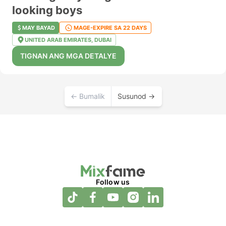
looking boys
MAY BAYAD
MAGE-EXPIRE SA 22 DAYS
UNITED ARAB EMIRATES, DUBAI
TIGNAN ANG MGA DETALYE
<- Bumalik
Susunod ->
Follow us