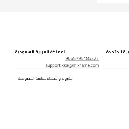
بية المتحدة
المملكة العربية السعودية
+966579518522
support.ksa@mixfame.com
الشروط والأحكام
سياسة الخصوصية