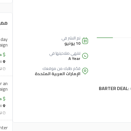
ممي
تم النشر في
 day
10 يونيو
aign
تنتهي صلاحيتها في
م
A Year
ال
قدّم طلبك من موقعك
تن
الإمارات العربية المتحدة
r an
BARTER DEAL:
aign
م
ال
تن
hter