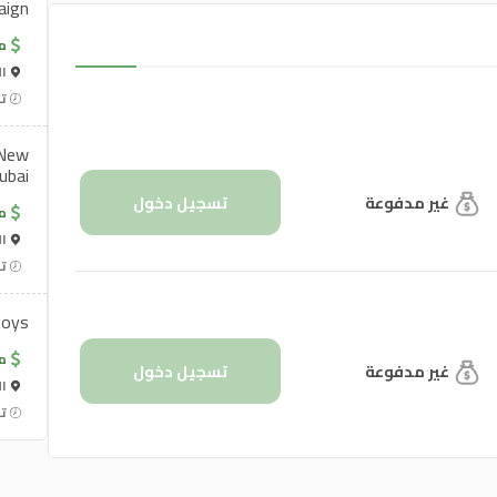
aign
م
ال
تن
 New
ubai
غير مدفوعة
تسجيل دخول
م
ال
تن
boys
م
غير مدفوعة
تسجيل دخول
ال
تن