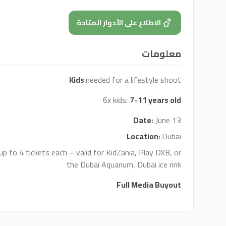
الاطلاع على الأدوار المتاحة
معلومات
Kids
needed for a lifestyle shoot
6x kids:
7-11 years old
Date:
June 13
Location:
Dubai
up to 4 tickets each – valid for KidZania, Play DXB, or
the Dubai Aquarium, Dubai ice rink
Full Media Buyout