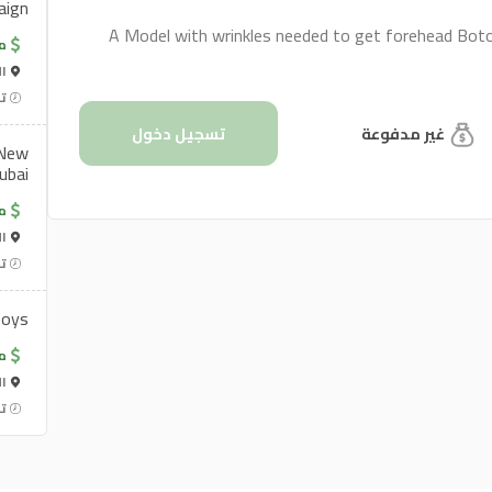
aign
A Model with wrinkles needed to get forehead Botox 
م
ال
تن
غير مدفوعة
تسجيل دخول
 New
ubai
م
ال
تن
boys
م
ال
تن