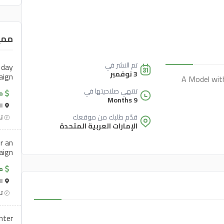
ممي
تم النشر في
 day
3 نوفمبر
aign
A Model with
تنتهي صلاحيتها في
م
9 Months
ال
قدّم طلبك من موقعك
تن
الإمارات العربية المتحدة
r an
aign
م
ال
تن
hter