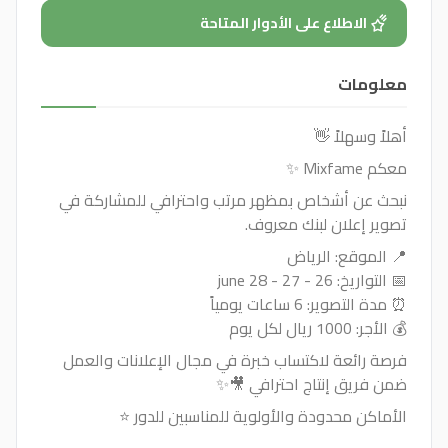
الاطلاع على الأدوار المتاحة
معلومات
أهلاً وسهلاً 👋
معكم Mixfame ✨
نبحث عن أشخاص بمظهر مرتب واحترافي للمشاركة في
تصوير إعلان لبنك معروف.
📍 الموقع: الرياض
📅 التواريخ: 26 - 27 - 28 june
⏰ مدة التصوير: 6 ساعات يومياً
💰 الأجر: 1000 ريال لكل يوم
فرصة رائعة لاكتساب خبرة في مجال الإعلانات والعمل
ضمن فريق إنتاج احترافي 🎥✨
الأماكن محدودة والأولوية للمناسبين للدور ⭐️