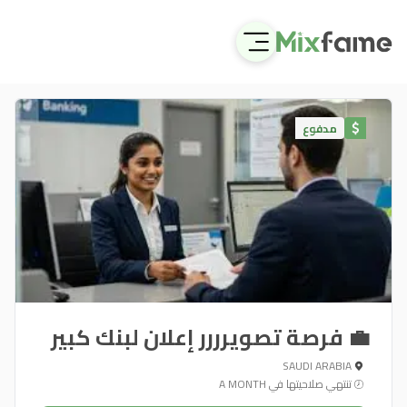
مدفوع
💼 فرصة تصويرررر إعلان لبنك كبير
SAUDI ARABIA
تنتهي صلاحيتها في A MONTH