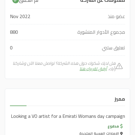
تمّ التحقق
عضو منذ
Nov 2022
مجموع الأدوار المنشورة
880
تعليق سلبي
0
هل لديك شكوك حول هذه الشركة؟ تواصل معنا الآن وشاركنا
رأيك.
أرفق تقريرك هنا
مميز
Looking a VO artist for a Emirati Womans day campaign
مدفوع
الإمارات العربية المتحدة