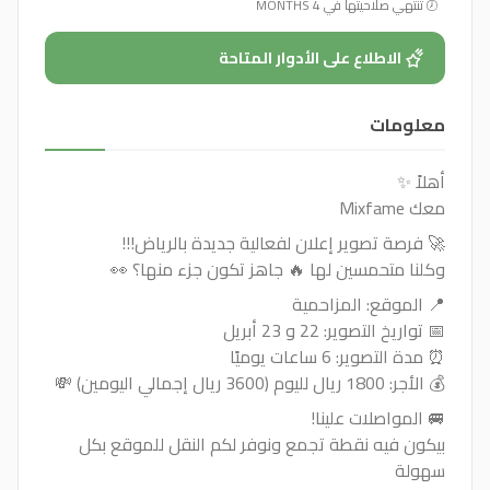
تنتهي صلاحيتها في 4 MONTHS
الاطلاع على الأدوار المتاحة
معلومات
أهلاً ✨
معك Mixfame
🚀 فرصة تصوير إعلان لفعالية جديدة بالرياض!!!
وكلنا متحمسين لها 🔥 جاهز تكون جزء منها؟ 👀
📍 الموقع: المزاحمية
📅 تواريخ التصوير: 22 و 23 أبريل
⏰ مدة التصوير: 6 ساعات يوميًا
💰 الأجر: 1800 ريال لليوم (3600 ريال إجمالي اليومين) 💸
🚐 المواصلات علينا!
بيكون فيه نقطة تجمع ونوفر لكم النقل للموقع بكل
سهولة