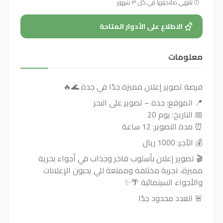
تنتهي صلاحيتها في كل ٣ شهور
الاطلاع على الأدوار المتاحة
معلومات
فرصة تصوير إعلان مميزة جدًا في جدة 🌊🔥
📍 الموقع: جدة – تصوير على البحر
📅 التاريخ: يوم 20
⏰ مدة التصوير: 12 ساعة
💰 الأجر: 1000 ريال
🎬 تصوير إعلان بأسلوب فاخر وجذاب في أجواء بحرية
مميزة، تجربة مختلفة وممتعة للي يحبون الإعلانات
والأجواء السينمائية 🌴✨
🚨 العدد محدود جدًا